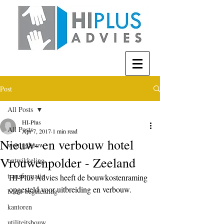
Post
All Posts
HI-Plus
All Posts
Apr 7, 2017
1 min read
Nieuw- en verbouw hotel
woningbouw
Vrouwenpolder - Zeeland
ontwikkeling
transformatie
HI-Plus Advies heeft de bouwkostenraming 
opgesteld voor uitbreiding en verbouw.
bouw begeleiding
kantoren
utiliteitsbouw