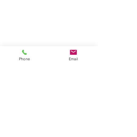
Phone
Email
Comments
Central Park Utre