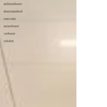
utiliteitsbouw
duurzaamheid
renovatie
nieuwbouw
verbouw
scholen