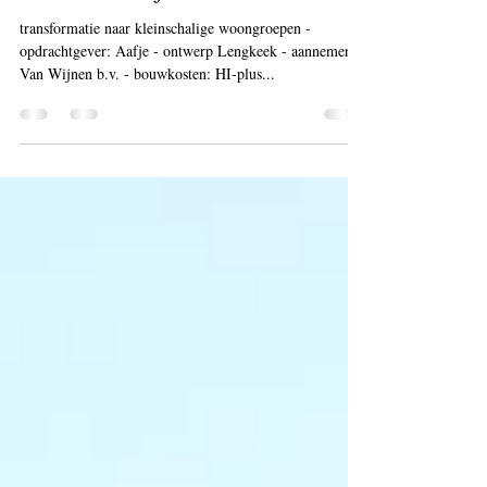
Bert Kippers
Jun 2, 2018
1 min read
verbouw de vijfhavens
transformatie naar kleinschalige woongroepen -
opdrachtgever: Aafje - ontwerp Lengkeek - aannemer
Van Wijnen b.v. - bouwkosten: HI-plus...