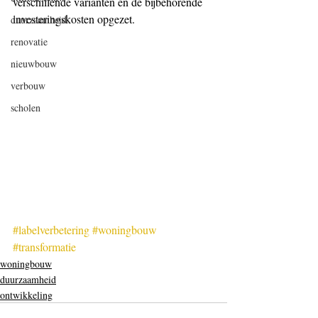
verschillende varianten en de bijbehorende 
investeringskosten opgezet.
duurzaamheid
renovatie
nieuwbouw
verbouw
scholen
#labelverbetering
#woningbouw
#transformatie
woningbouw
duurzaamheid
ontwikkeling