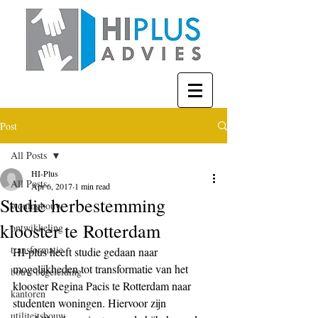
Post
All Posts
HI-Plus
All Posts
Apr 6, 2017
1 min read
Studie herbestemming
woningbouw
klooster te Rotterdam
ontwikkeling
transformatie
HI-plus heeft studie gedaan naar 
mogelijkheden tot transformatie van het 
bouw begeleiding
klooster Regina Pacis te Rotterdam naar 
kantoren
studenten woningen. Hiervoor zijn 
utiliteitsbouw